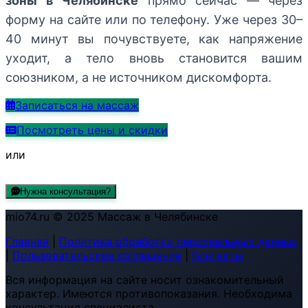
зоны в Челябинске
прямо сейчас — через
форму на сайте или по телефону. Уже через 30–
40 минут вы почувствуете, как напряжение
уходит, а тело вновь становится вашим
союзником, а не источником дискомфорта.
Записаться на массаж
Посмотреть цены и скидки
или
Нужна консультация?
mio74.ru © 2025 Массаж в Челябинске
Главная
|
Политика обработки персональных данных
|
Пользовательское соглашение
|
Контакты
Вся информация на сайте носит ознакомительный
характер. Имеются противопоказания. Необходима
консультация специалиста.