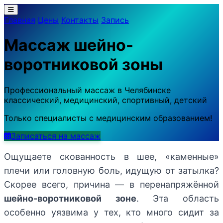
Меню
Главная
Цены
Контакты
Запись
Массаж шейно-
воротниковой зоны
Профессиональный массаж в Челябинске
классический, медицинский, спортивный, детский
Только специалисты с медицинским образованием!
Записаться на массаж
Ощущаете скованность в шее, «каменные»
плечи или головную боль, идущую от затылка?
Скорее всего, причина — в перенапряжённой
шейно-воротниковой зоне
. Эта область
особенно уязвима у тех, кто много сидит за